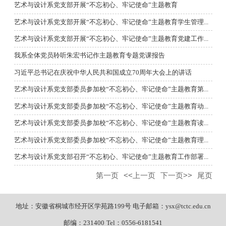
艺术与设计系党支部开展“不忘初心、牢记使命”主题教育
艺术与设计系党支部开展“不忘初心、牢记使命”主题教育学生管理...
艺术与设计系党支部开展“不忘初心、牢记使命”主题教育党建工作...
我系全体党员聆听朱宏书记作主题教育专题党课报告
习近平总书记在庆祝中华人民共和国成立70周年大会上的讲话
艺术与设计系党支部委员参加校“不忘初心、牢记使命”主题教育第...
艺术与设计系党支部委员参加校“不忘初心、牢记使命”主题教育动...
艺术与设计系党支部委员参加校“不忘初心、牢记使命”主题教育读...
艺术与设计系党支部委员参加校“不忘初心、牢记使命”主题教育理...
艺术与设计系党支部召开“不忘初心、牢记使命”主题教育工作部署...
第一页
<<上一页
下一页>>
尾页
地址：安徽省桐城市经开区学苑路199号 电子邮箱：ysx@tctc.edu.cn
邮编：231400
Tel：0556-6181541