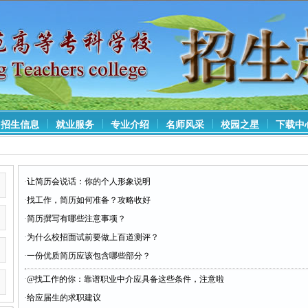
招生信息
就业服务
专业介绍
名师风采
校园之星
下载中
·
让简历会说话：你的个人形象说明
·
找工作，简历如何准备？攻略收好
·
简历撰写有哪些注意事项？
·
为什么校招面试前要做上百道测评？
·
一份优质简历应该包含哪些部分？
·
@找工作的你：靠谱职业中介应具备这些条件，注意啦
·
给应届生的求职建议