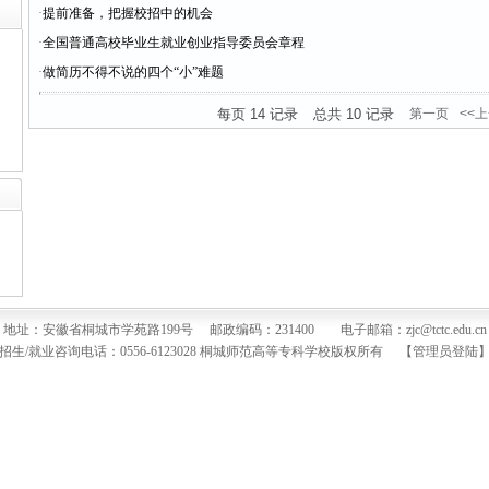
·
提前准备，把握校招中的机会
·
全国普通高校毕业生就业创业指导委员会章程
·
做简历不得不说的四个“小”难题
每页
14
记录
总共
10
记录
第一页
<<
地址：安徽省桐城市学苑路199号 邮政编码：231400 电子邮箱：zjc@tctc.edu.cn
招生/就业咨询电话：0556-6123028 桐城师范高等专科学校版权所有
【管理员登陆