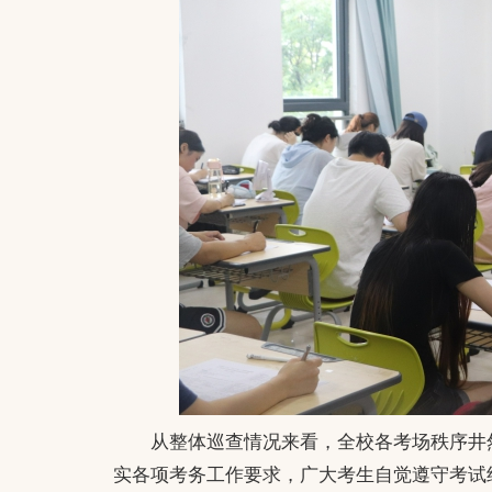
从整体巡查情况来看，全校各考场秩序井
实各项考务工作要求，广大考生自觉遵守考试