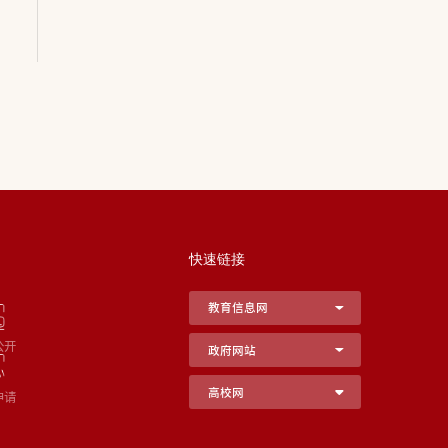
快速链接
教育信息网
公开
政府网站
高校网
申请