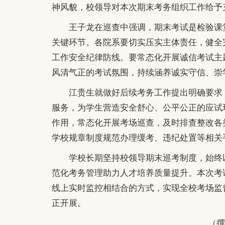
神风貌，校领导对本次期末考务组织工作给予
王子龙在巡查中强调，期末考试是检验课
关键环节。各院系要切实压实主体责任，健全
工作安全纪律防线。要常态化开展诚信考试主
风清气正的考试氛围，持续涵养诚实守信、崇
江贵生就做好后续考务工作提出明确要求
服务，为学生营造安全舒心、公平公正的应试
作用，常态化开展考场巡查，及时排查整改各
学校规章制度规范办理缓考、违纪处置等相关
学校长期坚持校领导期末巡考制度，始终
范化考务管理助力人才培养质量提升。本次考
线上实时监控相结合的方式，实现全校考场监
正开展。
（