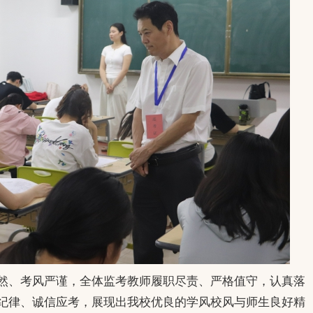
然、考风严谨，全体监考教师履职尽责、严格值守，认真落
纪律、诚信应考，展现出我校优良的学风校风与师生良好精