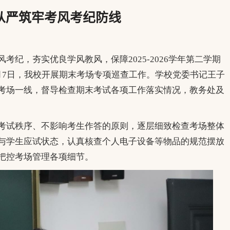
 从严筑牢考风考纪防线
纪，夯实优良学风教风，保障2025-2026学年第二学期
月7日，我校开展期末考场专项巡查工作。学校党委书记王子
考场一线，督导检查期末考试各项工作落实情况，教务处及
考试秩序、不影响考生作答的原则，逐层细致检查考场整体
与学生应试状态，认真核查个人电子设备等物品的规范摆放
把控考场管理各项细节。