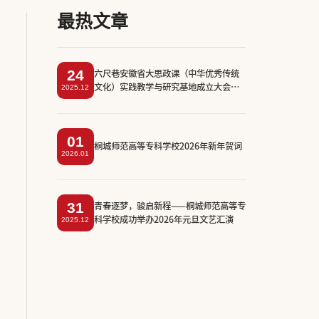
最热文章
24
六尺巷安徽省大思政课（中华优秀传统
文化）实践教学与研究基地成立大会暨
2025.12
基地建设研讨会在桐城师专举办
01
​桐城师范高等专科学校2026年新年贺词
2026.01
31
​青春逐梦，骏启新程——桐城师范高等专
科学校成功举办2026年元旦文艺汇演
2025.12