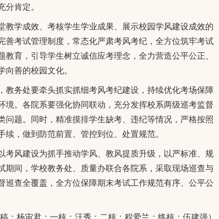
充分肯定。
堂教学成效、考核学生学业成果、展示校园学风建设成效的
完善考试管理制度，常态化严肃考风考纪，全方位筑牢考试
题教育，引导学生树立诚信应考理念，全力营造公平公正、
学向善的校园文化。
，教务处要牵头抓实抓细考风考纪建设，持续优化考场保障
环境。各院系要强化协同联动，充分发挥校系两级巡考监督
类问题。同时，精准摸排学生缺考、违纪等情况，严格按照
手续，做到防范前置、管控到位、处置规范。
以考风建设为抓手推动学风、教风提质升级，以严标准、规
试期间，学校教务处、质量办联合各院系，采取现场巡查与
督巡查全覆盖，全方位保障期末考试工作规范有序、公平公
撰稿：杨宙君；一核：汪秀；二核：程爱兰；终核：伍建强）