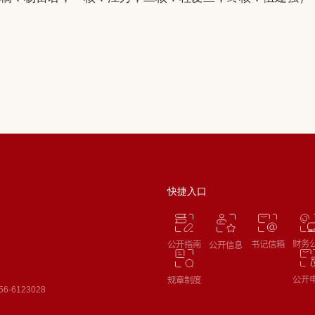
快捷入口
财务
公开指南
书记信箱
公开信息
公开
规章制度
-6123028