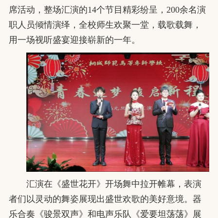
席活动，整场汇演的14个节目精彩纷呈，200余名演
职人员倾情演绎，全校师生欢聚一堂，载歌载舞，
用一场视听盛宴迎接崭新的一年。
汇演在《盛世花开》开场舞中拉开帷幕，表演
者们以灵动的舞姿展现出盛世欢歌的美好意境。器
乐合奏《骏景双声》和电声乐队《爱要坦荡荡》展