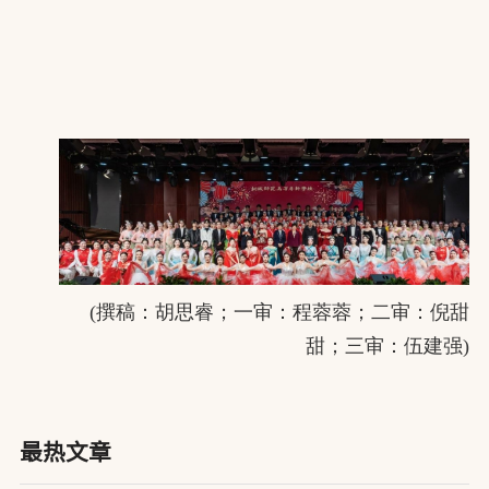
(撰稿：胡思睿；一审：程蓉蓉；二审：倪甜
甜；三审：伍建强)
最热文章