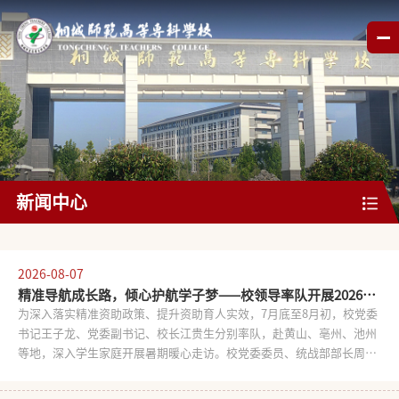
新闻中心
2026-08-07
​精准导航成长路，倾心护航学子梦——校领导率队开展2026年
校园新闻
通知公告
校园动态
媒体师专
暑期暖心走访活动
为深入落实精准资助政策、提升资助育人实效，7月底至8月初，校党委
书记王子龙、党委副书记、校长江贵生分别率队，赴黄山、亳州、池州
等地，深入学生家庭开展暑期暖心走访。校党委委员、统战部部长周
琳，学生处、办公室及各院系负责人随行参与。盛夏酷暑，走访组穿行
于皖南皖北的村镇街巷，走进一户户农家院落。每到一处，校领导都与