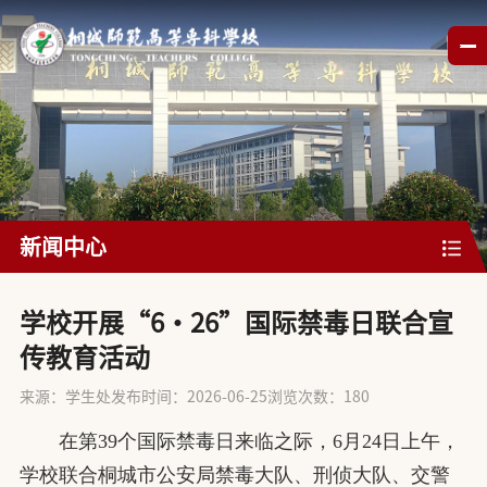
新闻中心
​学校开展“6・26”国际禁毒日联合宣
传教育活动
来源：学生处
发布时间：2026-06-25
浏览次数：
180
在第39个国际禁毒日来临之际，6月24日上午，
学校联合桐城市公安局禁毒大队、刑侦大队、交警