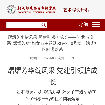
导航
熠熠芳华绽风采 党建引领护成长——艺术与设计
系“熠熠芳华”妇女节主题活动在9-10号楼一站式社
区圆满落幕
时间：2026-04-09
浏览：
179
熠熠芳华绽风采
党建引领护成
长
艺术与设计系“熠熠芳华”妇女节主题活动在
——
9-10号楼一站式社区圆满落幕