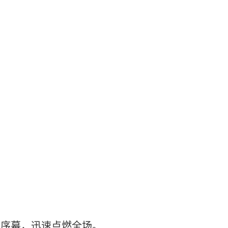
的序幕，迅速点燃全场。