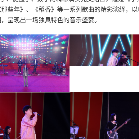
《那些年》、《稻香》等一系列歌曲的精彩演绎
，
以
潮，
呈现出一场独具特色的音乐盛宴。