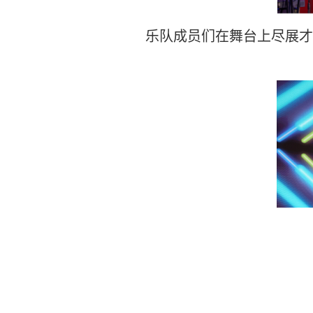
乐队成员们在舞台上尽展