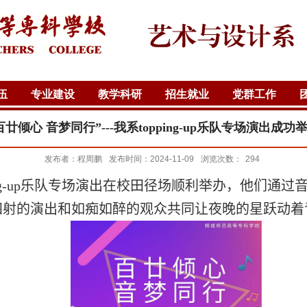
伍
专业建设
教学科研
招生就业
党群工作
百廿倾心 音梦同行”---我系topping-up乐队专场演出成功
发布者：程周鹏
发布时间：2024-11-09
浏览次数：
294
g-up
乐队专场演出在校田径场顺利举办，他们通过
四射的演出和如痴如醉的观众共同让夜晚的星跃动着