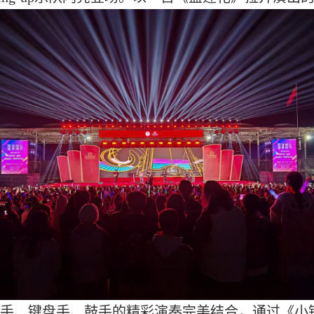
他手
、
键盘手、鼓手的精彩演奏完美结合，
通过
《小