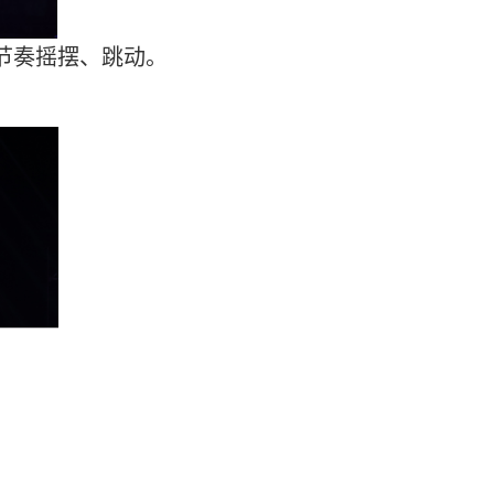
节奏摇摆、跳动。