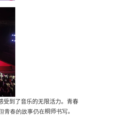
感受到了音乐的无限活力。青春
但青春的故事仍在
桐师
书写
。