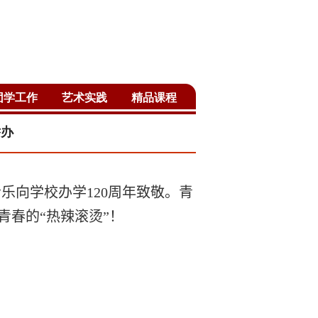
团学工作
艺术实践
精品课程
举办
音乐向学校办学
120
周年致敬。
青
青春的
“
热辣滚烫
”！