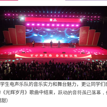
大学生电声乐队的音乐实力和舞台魅力，更让
同学们
的
《光辉岁月》歌曲中结束，
跃动的音符虽已落幕，
甜甜）