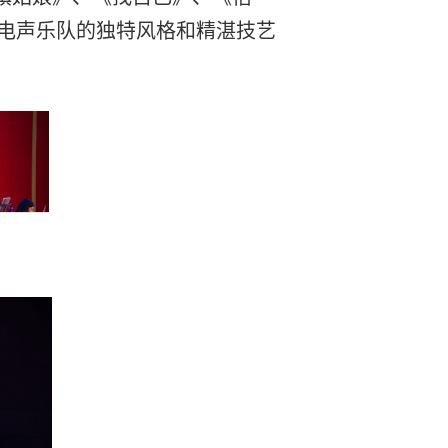
电声乐队的独特风格和精湛技艺