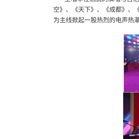
空》、《天下》、《成都》、
为主线掀起一股
热烈的
电声
热