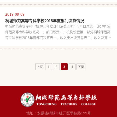
述、信息主动公开情况、依申请公开和不予公开情况、对信息公开的评
议情况、因学校信息公开工作收到举报的情况、信息公开工作存在问题
2019-09-09
和改进措施等。统计数据的时间为2018年9月1日至2019年8月31日。
桐城师范高等专科学校2018年度部门决算情况
一、概述2018-2019学年度，我校以习近平新时代中国特色社会主义思
桐城师范高等专科学校2018年度部门决算2019年9月目录第一部分桐城
想为指导，全面贯彻党的十九大精神，深入贯彻全国全省教育大会精
师范高等专科学校概况一、部门职责二、机构设置第二部分桐城师范高
神，积极落实上级主管部门关于政务公开工作的决策部署和省教育厅推
等专科学校2018年度部门决算表一、收入支出决算总表二、收入决算表
进教育公开的总体安排，主动丰富信息公开内容，优化信息公开平台建
三、支出决算表四、财政拨款收入支出决算总表五、一般公共预算财政
设，广泛接受社会监督，切实保障师生员工和社会公众的知情权、参与
拨款支出决算表六、一般公共预算财政拨款基本支出决算表七、政府性
权、表达权和监督权。（一）加强领导，健全机制为贯彻落实《中华人
基金预算财政拨款收入支出决算表第三部分桐城师范高等专科学校2018
民共和国政府信息公开条例》和《高等学校信息公开办法》，推进校务
年度部门决算情况说明一、收入支出决算总体情况说明二、收入决算情
公开、依法治校，改进工作作风，提高管理服务水平，学校把信息公开
况说明三、支出决算情况说明四、财政拨款收入支出决算总体情况说明
上页
1
2
3
4
下页
工作与落实党的十九大精神和习近平新时代
五、一般公共预算财政拨款收入支出决算情况说明六、一般公共预算财
政拨款基本支出决算情况说明七、政府性基金财政拨款收入支出决算情
况说明八、其他重要事项的情况说明第四部分名词解释桐城师范高等专
科学校2018年度部门决算情况第一部分桐城师范高等专科学校概况一、
部门职责桐城师范高等专科学校源起1904年创办的“桐城中学堂师范
班”，后于1944年成立桐城简易师范学校，1951年更名为“桐城县初级
师范学校”，1957年定名为“安徽省桐城师范学校”。自2000年秋开
始，学校与高校开展合作办学，招收高
地址：安徽省桐城市经开区学苑路199号