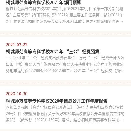
桐城师范高等专科学校2021年部门预算
桐城师范高等专科学校2021年部门预算2021年2月目录第一部分部门概
况1.主要职责2.部门预算构成3.2021年度主要工作任务第二部分2021年
部门预算表1.桐城师范高等专科学校2021年收支总表2.桐城师范高等专
科学校2021年收入总表3.桐城师范高等专科学校2021年支出总表4.桐城
师范高等专科学校2021年财政拨款收支总表5.桐城师范高等专科学校
2021年一般公共预算支出表6.桐城师范高等专科学校2021年一般公共预
2021-02-22
算基本支出表7.桐城师范高等专科学校2021年政府性基金预算支出表8.
桐城师范高等专科学校2021年 “三公”经费预算
桐城师范高等专科学校2021年国有资本经营预算支出表9.桐城师范高等
一、2021年“三公”经费支出预算表单位：万元“三公”经费合计因公
专科学校2021年项目支出表10.桐城师范高等专科学校2021年政府采购
出国（境）费公务用车购置及运行费公务接待费小计公务用车购置费公
支出表11.桐城师范高等专科学校2021年政府购买服务支出表第三部分
务用车运行费17.2004.6004.6012.60二、2021年“三公”经费支出预算
2021年部门预算情况说明1.关于2021年收支总表的说明2.关于2021年收
情况说明桐城师范高等专科学校2021年“三公”经费支出预算为17.20
入总表的说明3.关于2021年支出总表的说明4.关于2021年财政拨款收支
万元，比2020年预算减少9.80万元，下降36.30%。其中：因公出国
总表的说明5.关于2021年一般公共预算支出表的说明6.关于2021年一般
（境）费支出预算为0万元，公务接待费支出预算为12.60万元，公务用
公共预算基本支出表的说明7.关于2021年政府性基金预算支出表的说明
2020-10-30
车购置及运行费支出预算为4.60万元。具体情况如下：（一）因公出国
桐城师范高等专科学校2020年信息公开工作年度报告
（境）费支出预算0万元,本年度未安排，上年度也未安排，与上年持
本报告是根据《高等学校信息公开办法》（中华人民共和国教育部令第
平，无增减变化，主要原因是2021年没有安排出国（出境）外事活动。
29号）和《安徽省教育厅关于做好2020年高校信息公开年度报告工作的
经费使用严格执行《安庆市市直党政机关因公临时出国经费管理办法》
通知》（皖教秘〔2020〕459号）要求，结合桐城师范高等专科学校
（财行〔2015〕508号）、《安庆市市直党政机关因公短期出国培训费
2019—2020学年度信息公开工作执行情况编制而成。全文内容包括概
用管理办法》（财行〔2015〕509号）等相关规定。（二）公务接待费