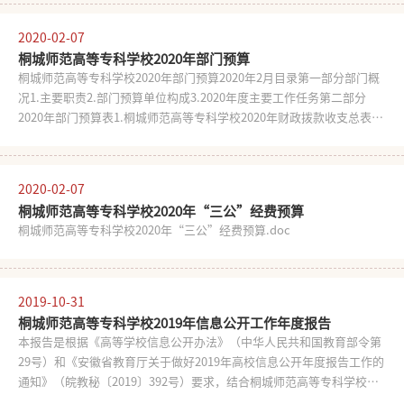
述、信息主动公开情况、依申请公开和不予公开情况、对信息公开的评
支出预算12.60万元，比2020年预算减少0.90万元，下降6.67%，下降原
议情况、因学校信息公开工作收到举报的情况、信息公开工作存在问题
因主要是减少公务接待的次数和规模。该项经费主要用于公务人员出席
2020-02-07
和改进措施等。统计数据的时间为2019年9月1日至2020年8月31日。本
会议、考察调研、执行任务、学习交流、检查指
桐城师范高等专科学校2020年部门预算
报告由桐城师范高等专科学校信息公开网站
桐城师范高等专科学校2020年部门预算2020年2月目录第一部分部门概
（http://www.tctc.edu.cn）对社会发布。一、概述本学年度，我校深
况1.主要职责2.部门预算单位构成3.2020年度主要工作任务第二部分
入学习贯彻党中央、国务院和省委、省政府关于政务公开工作的决策部
2020年部门预算表1.桐城师范高等专科学校2020年财政拨款收支总表2.
署，切实执行《高等学校信息公开办法》、《教育部关于公布高等学校
桐城师范高等专科学校2020年一般公共预算支出表3.桐城师范高等专科
信息公开事项清单的通知》的规定，遵循“以公开为常态，不公开为例
学校2020年一般公共预算基本支出表4.桐城师范高等专科学校2020年政
外”的原则，按照“便民、及时、准确”的要求，把公开理念有机融入
府性基金预算支出表5.桐城师范高等专科学校2020年国有资本经营预算
各项工作中，以加强和改进信息公开工作为契机，完善内部治理、提高
2020-02-07
支出表6.桐城师范高等专科学校2020年收支总表7.桐城师范高等专科学
工作透明度，助推依法治校和学校改革与发展。（一）加强领导，健全
桐城师范高等专科学校2020年“三公”经费预算
校2020年收入总表8.桐城师范高等专科学校2020年支出总表9.桐城师范
机制为贯彻落实《中华人民共和国政府信息公开条
桐城师范高等专科学校2020年“三公”经费预算.doc
高等专科学校2020年政府采购支出表10.桐城师范高等专科学校2020年
政府购买服务支出表第三部分2020年部门预算情况说明1.关于2020年财
政拨款收支预算总体情况说明2.关于2020年一般公共预算拨款情况说明
3.关于2020年一般公共预算基本支出情况说明4.关于2020年政府性基金
2019-10-31
预算拨款情况说明5.关于2020年国有资本经营预算拨款情况说明6.关于
桐城师范高等专科学校2019年信息公开工作年度报告
2020年收支预算总体情况说明7.关于2020年收入预算情况说明8.关于
本报告是根据《高等学校信息公开办法》（中华人民共和国教育部令第
202
29号）和《安徽省教育厅关于做好2019年高校信息公开年度报告工作的
通知》（皖教秘〔2019〕392号）要求，结合桐城师范高等专科学校
2018—2019学年度信息公开工作执行情况编制而成。全文内容包括概