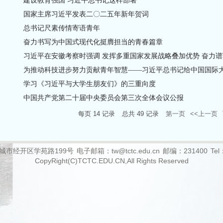
建设教育强国 习近平总书记这样部署
国家主席习近平发表二〇二五年新年贺词
总书记尺素传情寄语青年
奋力书写为中国式现代化挺膺担当的青春篇章
习近平在安徽考察时强调 发挥多重国家发展战略叠加优势 奋力谱写.
为推动科技进步努力贡献青年智慧——习近平总书记给中国国际大学
学习《习近平与大学生朋友们》的三重向度
中国共产党第二十届中央委员会第三次全体会议公报
每页
14
记录
总共
49
记录
第一页
<<上一页
城市经开区学苑路199号
电子邮箱：tw@tctc.edu.cn
邮编：231400
Tel
CopyRight(C)TCTC.EDU.CN,All Rights Reserved