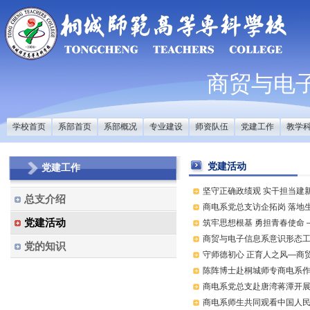
商贸与电
学校首页
系部首页
系部概况
专业建设
师资队伍
党建工作
教学
党建活动
党建工作
坚守正确政绩观 实干担当建新
总支介绍
商电系党总支访企拓岗 落地
党建活动
筑牢思想根基 勇担青春使命 
商贸与电子信息系意识形态
党的知识
守师德初心 正育人之风—商贸
陈阵博士赴桐城师专商电系作深
商电系党总支赴唐湾蒋潭开展“
商电系师生共同观看中国人民抗