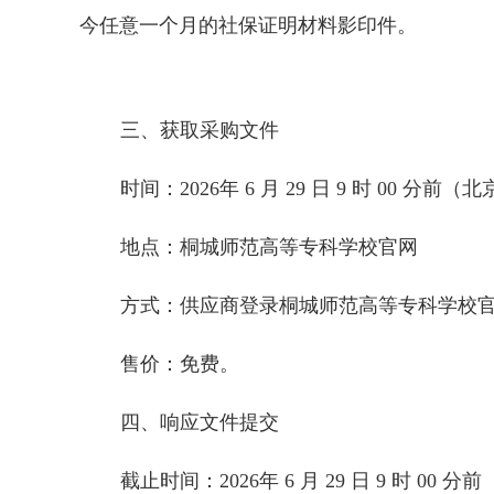
今任意一个月的社保证明材料影印件。
三、获取采购文件
时间：
202
6
年
6
月
29
日
9
时
00
分前（北
地点：桐城师范高等专科学校官网
方式：供应商登录桐城师范高等专科学校
售价：免费。
四、响应文件提交
截止时间：
202
6
年
6
月
29
日
9
时
00
分前