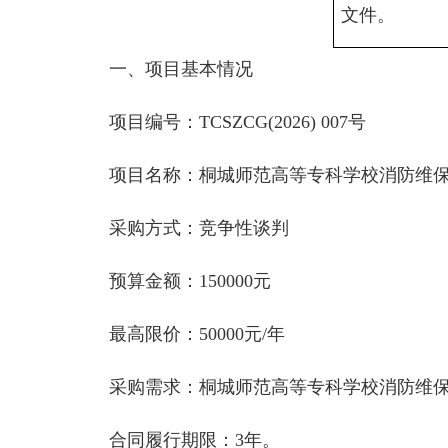
文件。
一、项目基本情况
项目编号：
TCSZCG(202
6
)
007
号
项目名称：
桐城师范高等专科学校消防维
采购方式：竞争性
谈判
预算金额：
150000
元
最高
限价
：
50000
元
/年
采购需求：
桐城师范高等专科学校消防维
合同履行期限：
3年。