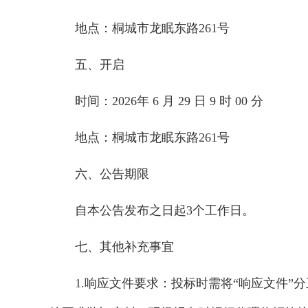
地点：
桐城市龙眠东路
261号
五、开启
时间：
202
6
年
6
月
29
日
9
时
00
分
地点：
桐城市龙眠东路
261号
六、公告期限
自本公告发布之日起
3
个工作日。
七、
其他补充事宜
1.响应文件要求：投标时需将“响应文件