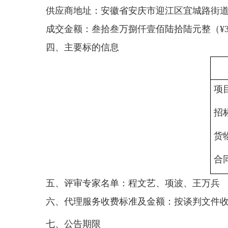
供应商地址：安徽省安庆市迎江区宜城路街
成交金额：叁拾叁万捌仟壹佰陆拾陆元整（
¥
四、主要标的信息
项
招
货
合
五、评审专家名单：
程文艺、项波、王万兵
六、代理服务收费标准及金额：按
谈判
文件
七、公告期限