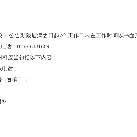
交）公告期限届满之日起
7个工作日内在工作时间以书面
556-6181669。
材料应当包括以下内容：
系电话；
号（如有）；
材料；